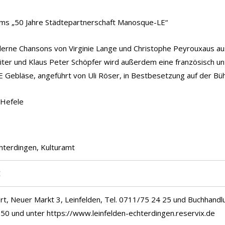
ms „50 Jahre Städtepartnerschaft Manosque-LE“
erne Chansons von Virginie Lange und Christophe Peyrouxaus aus 
er und Klaus Peter Schöpfer wird außerdem eine französisch unt
E Gebläse, angeführt von Uli Röser, in Bestbesetzung auf der Bü
 Hefele
hterdingen, Kulturamt
€
rt, Neuer Markt 3, Leinfelden, Tel. 0711/75 24 25 und Buchhandl
50 und unter https://www.leinfelden-echterdingen.reservix.de