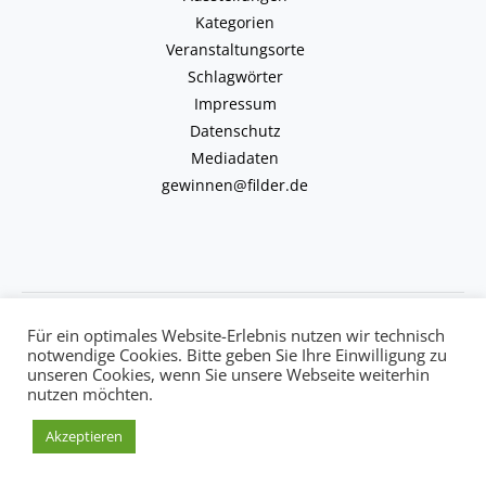
Kategorien
Veranstaltungsorte
Schlagwörter
Impressum
Datenschutz
Mediadaten
gewinnen@filder.de
Copyright © 2026 kulturkalender-filder.de | Powered by kulturkalender-
Für ein optimales Website-Erlebnis nutzen wir technisch
filder.de
notwendige Cookies. Bitte geben Sie Ihre Einwilligung zu
unseren Cookies, wenn Sie unsere Webseite weiterhin
nutzen möchten.
Akzeptieren