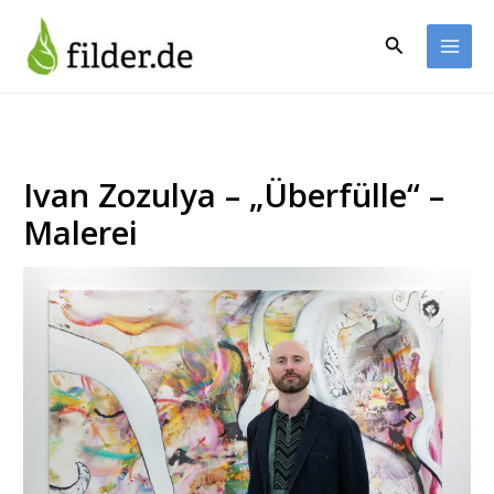
Zum
Inhalt
Suchen
springen
Ivan Zozulya – „Überfülle“ –
Malerei