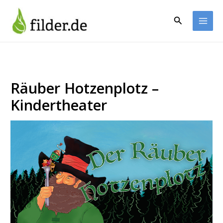
Zum
Inhalt
Suchen
springen
Räuber Hotzenplotz –
Kindertheater