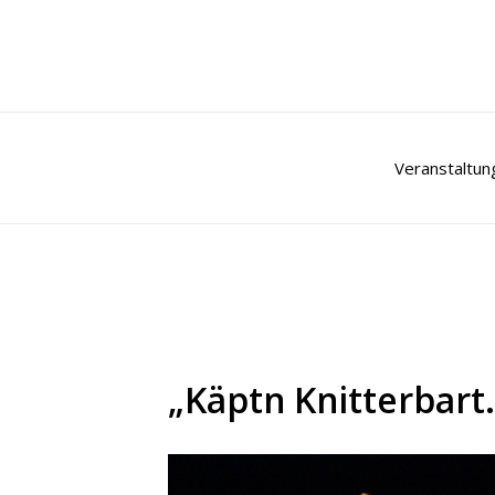
Zum
Inhalt
springen
Veranstaltun
„Käptn Knitterbar