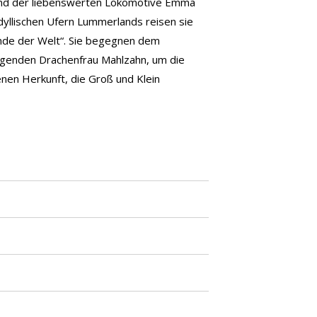
 und der liebenswerten Lokomotive Emma
dyllischen Ufern Lummerlands reisen sie
nde der Welt“. Sie begegnen dem
regenden Drachenfrau Mahlzahn, um die
enen Herkunft, die Groß und Klein