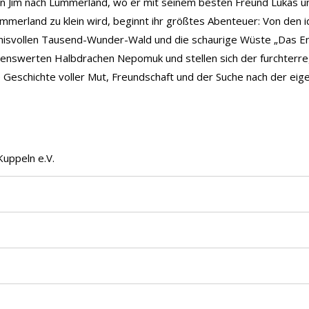
inen Jim nach Lummerland, wo er mit seinem besten Freund Lukas
mmerland zu klein wird, beginnt ihr größtes Abenteuer: Von den i
nisvollen Tausend-Wunder-Wald und die schaurige Wüste „Das E
iebenswerten Halbdrachen Nepomuk und stellen sich der furchter
ne Geschichte voller Mut, Freundschaft und der Suche nach der eig
Kuppeln e.V.