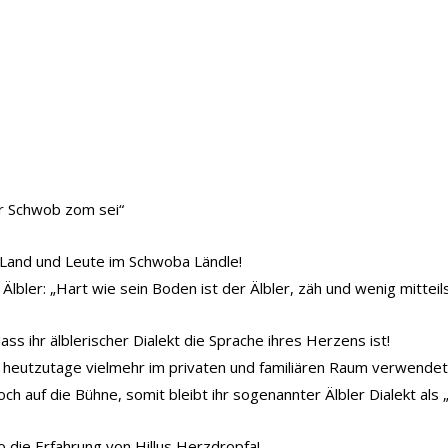
er Schwob zom sei“
 Land und Leute im Schwoba Ländle!
s Älbler: „Hart wie sein Boden ist der Älbler, zäh und wenig mittei
ss ihr älblerischer Dialekt die Sprache ihres Herzens ist!
rd heutzutage vielmehr im privaten und familiären Raum verwendet
doch auf die Bühne, somit bleibt ihr sogenannter Älbler Dialekt a
so die Erfahrung von Hillus Herzdropfa!