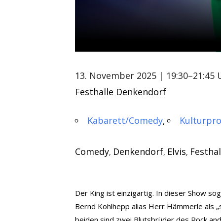
13. November 2025
| 19:30–21:45 
Festhalle Denkendorf
Kabarett/Comedy
Kulturpr
Comedy
Denkendorf
Elvis
Festhal
,
,
,
Der King ist einzigartig. In dieser Show so
Bernd Kohlhepp alias Herr Hämmerle als „sc
beiden sind zwei Blutsbrüder des Rock and 