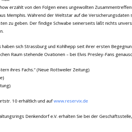
-Show erzählt von den Folgen eines ungewollten Zusammentreff
us Memphis. Während der Weltstar auf die Versicherungsdaten se
sten zu geben. Der findige Schwabe seinerseits läßt nichts unver
n.
haben sich Strassburg und Kohlhepp seit ihrer ersten Begegnung
schen Raum stehende Ovationen – bei Elvis Presley-Fans genauso
ern ihres Fachs.“ (Neue Rottweiler Zeitung)
e)
itung)
rtstr. 10 erhältlich und auf
www.reservix.de
altungsrings Denkendorf e.V. erhalten Sie bei der Geschäftsstel