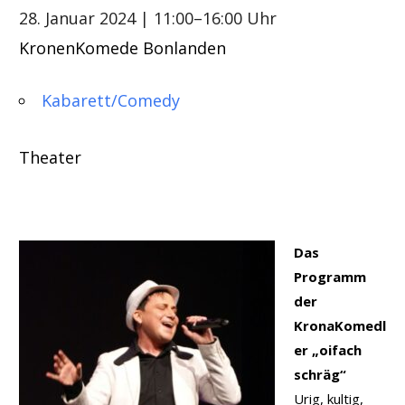
28. Januar 2024
| 11:00–16:00 Uhr
KronenKomede Bonlanden
Kabarett/Comedy
Theater
Das
Programm
der
KronaKomedl
er „oifach
schräg“
Urig, kultig,