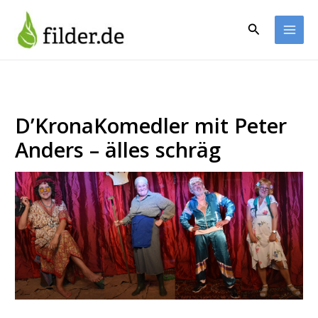
Zum
Inhalt
Suchen
springen
D’KronaKomedler mit Peter
Anders – älles schräg