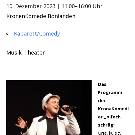
10. Dezember 2023
| 11:00–16:00 Uhr
KronenKomede Bonlanden
Kabarett/Comedy
Musik
Theater
,
Das
Programm
der
KronaKomedl
er „oifach
schräg“
Urig, kultig,