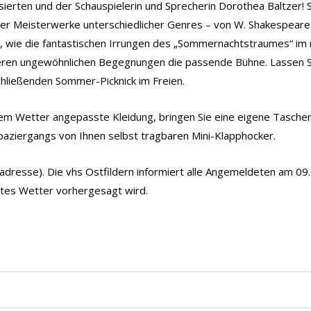
ierten und der Schauspielerin und Sprecherin Dorothea Baltzer! 
cher Meisterwerke unterschiedlicher Genres – von W. Shakespeare ü
, wie die fantastischen Irrungen des „Sommernachtstraumes“ im 
deren ungewöhnlichen Begegnungen die passende Bühne. Lassen S
ließenden Sommer-Picknick im Freien.
dem Wetter angepasste Kleidung, bringen Sie eine eigene Tasch
Spaziergangs von Ihnen selbst tragbaren Mini-Klapphocker.
ladresse). Die vhs Ostfildern informiert alle Angemeldeten am 0
chtes Wetter vorhergesagt wird.