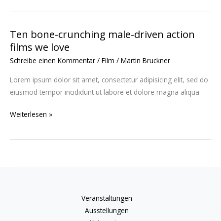
3
movies
Ten bone-crunching male-driven action
Ten
to
films we love
bone-
watch
crunching
Schreibe einen Kommentar
/
Film
/
Martin Bruckner
in
male-
July
Lorem ipsum dolor sit amet, consectetur adipisicing elit, sed do
driven
eiusmod tempor incididunt ut labore et dolore magna aliqua.
action
films
Weiterlesen »
we
love
Veranstaltungen
Ausstellungen