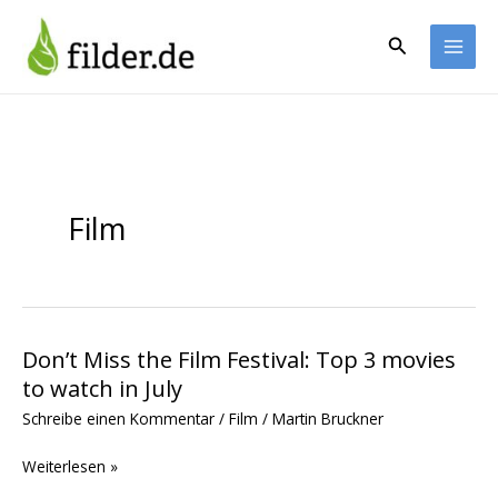
Zum
Inhalt
Suchen
springen
Film
Don’t Miss the Film Festival: Top 3 movies
Don’t
to watch in July
Miss
the
Schreibe einen Kommentar
/
Film
/
Martin Bruckner
Film
Weiterlesen »
Festival:
Top