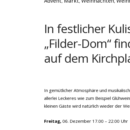
Advent
Markt
Weihnachten
Weih
,
,
,
In festlicher K
„Filder-Dom“ fi
auf dem Kirchpl
In gemütlicher Atmosphäre und musikalisc
allerlei Leckeres wie zum Beispiel Glühwe
kleinen Gäste wird natürlich wieder der 
Freitag,
06. Dezember 17.00 – 22.00 Uhr