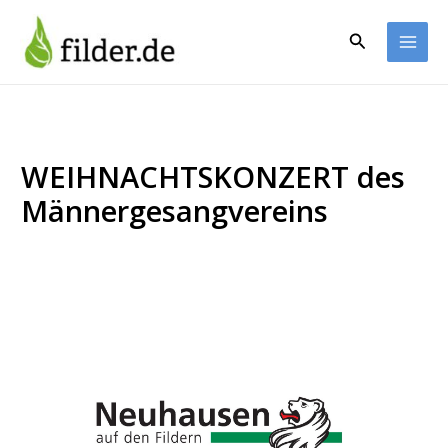
Zum
Inhalt
Suchen
springen
WEIHNACHTSKONZERT des
Männergesangvereins