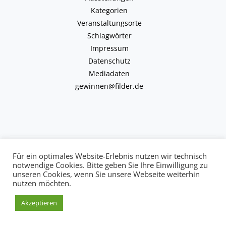
Kategorien
Veranstaltungsorte
Schlagwörter
Impressum
Datenschutz
Mediadaten
gewinnen@filder.de
Copyright © 2026 kulturkalender-filder.de | Powered by kulturkalender-
Für ein optimales Website-Erlebnis nutzen wir technisch
filder.de
notwendige Cookies. Bitte geben Sie Ihre Einwilligung zu
unseren Cookies, wenn Sie unsere Webseite weiterhin
nutzen möchten.
Akzeptieren