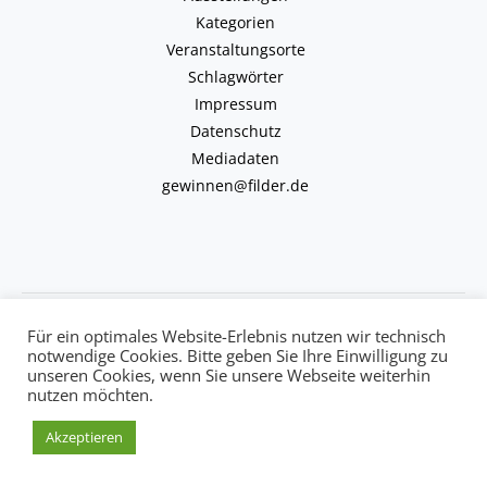
Kategorien
Veranstaltungsorte
Schlagwörter
Impressum
Datenschutz
Mediadaten
gewinnen@filder.de
Copyright © 2026 kulturkalender-filder.de | Powered by kulturkalender-
Für ein optimales Website-Erlebnis nutzen wir technisch
filder.de
notwendige Cookies. Bitte geben Sie Ihre Einwilligung zu
unseren Cookies, wenn Sie unsere Webseite weiterhin
nutzen möchten.
Akzeptieren