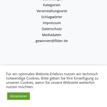
Kategorien
Veranstaltungsorte
Schlagwörter
Impressum
Datenschutz
Mediadaten
gewinnen@filder.de
Copyright © 2026 kulturkalender-filder.de | Powered by kulturkalender-
Für ein optimales Website-Erlebnis nutzen wir technisch
filder.de
notwendige Cookies. Bitte geben Sie Ihre Einwilligung zu
unseren Cookies, wenn Sie unsere Webseite weiterhin
nutzen möchten.
Akzeptieren