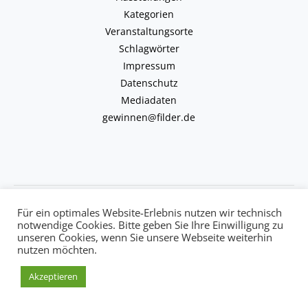
Kategorien
Veranstaltungsorte
Schlagwörter
Impressum
Datenschutz
Mediadaten
gewinnen@filder.de
Copyright © 2026 kulturkalender-filder.de | Powered by kulturkalender-
Für ein optimales Website-Erlebnis nutzen wir technisch
filder.de
notwendige Cookies. Bitte geben Sie Ihre Einwilligung zu
unseren Cookies, wenn Sie unsere Webseite weiterhin
nutzen möchten.
Akzeptieren