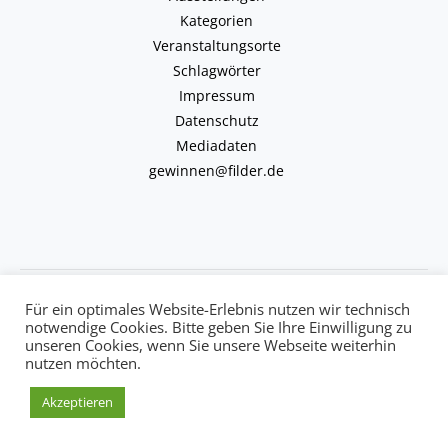
Kategorien
Veranstaltungsorte
Schlagwörter
Impressum
Datenschutz
Mediadaten
gewinnen@filder.de
Copyright © 2026 kulturkalender-filder.de | Powered by kulturkalender-
Für ein optimales Website-Erlebnis nutzen wir technisch
filder.de
notwendige Cookies. Bitte geben Sie Ihre Einwilligung zu
unseren Cookies, wenn Sie unsere Webseite weiterhin
nutzen möchten.
Akzeptieren