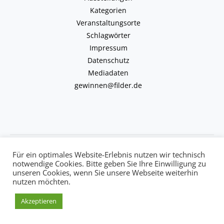
Kategorien
Veranstaltungsorte
Schlagwörter
Impressum
Datenschutz
Mediadaten
gewinnen@filder.de
Copyright © 2026 kulturkalender-filder.de | Powered by kulturkalender-
Für ein optimales Website-Erlebnis nutzen wir technisch
filder.de
notwendige Cookies. Bitte geben Sie Ihre Einwilligung zu
unseren Cookies, wenn Sie unsere Webseite weiterhin
nutzen möchten.
Akzeptieren