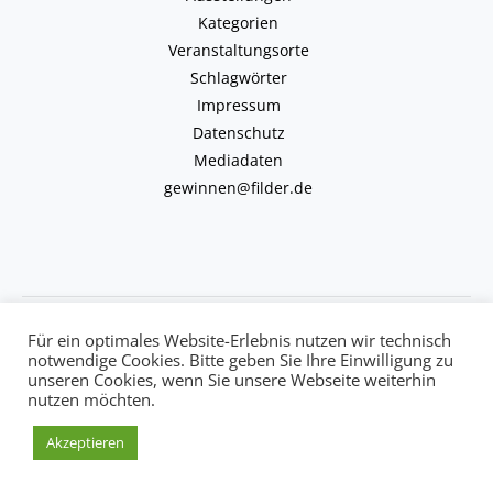
Kategorien
Veranstaltungsorte
Schlagwörter
Impressum
Datenschutz
Mediadaten
gewinnen@filder.de
Copyright © 2026 kulturkalender-filder.de | Powered by kulturkalender-
Für ein optimales Website-Erlebnis nutzen wir technisch
filder.de
notwendige Cookies. Bitte geben Sie Ihre Einwilligung zu
unseren Cookies, wenn Sie unsere Webseite weiterhin
nutzen möchten.
Akzeptieren