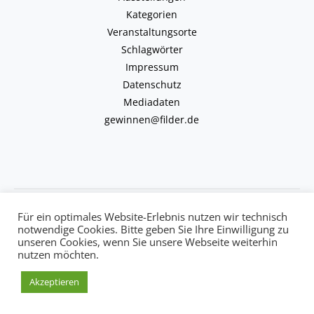
Kategorien
Veranstaltungsorte
Schlagwörter
Impressum
Datenschutz
Mediadaten
gewinnen@filder.de
Copyright © 2026 kulturkalender-filder.de | Powered by kulturkalender-
Für ein optimales Website-Erlebnis nutzen wir technisch
filder.de
notwendige Cookies. Bitte geben Sie Ihre Einwilligung zu
unseren Cookies, wenn Sie unsere Webseite weiterhin
nutzen möchten.
Akzeptieren