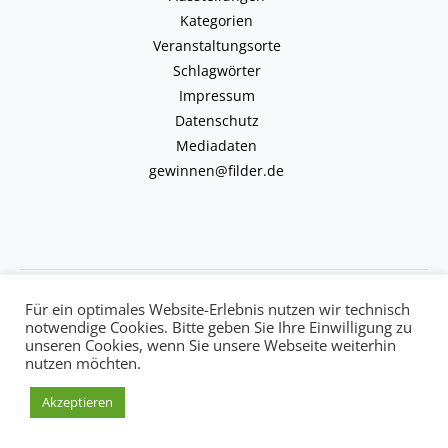
Kategorien
Veranstaltungsorte
Schlagwörter
Impressum
Datenschutz
Mediadaten
gewinnen@filder.de
Copyright © 2026 kulturkalender-filder.de | Powered by kulturkalender-
Für ein optimales Website-Erlebnis nutzen wir technisch
filder.de
notwendige Cookies. Bitte geben Sie Ihre Einwilligung zu
unseren Cookies, wenn Sie unsere Webseite weiterhin
nutzen möchten.
Akzeptieren