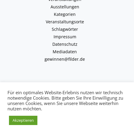
Ausstellungen
Kategorien
Veranstaltungsorte
Schlagwörter
Impressum
Datenschutz
Mediadaten
gewinnen@filder.de
Für ein optimales Website-Erlebnis nutzen wir technisch
notwendige Cookies. Bitte geben Sie Ihre Einwilligung zu
Copyright © 2026 kulturkalender-filder.de | Powered by kulturkalender-
unseren Cookies, wenn Sie unsere Webseite weiterhin
filder.de
nutzen möchten.
Akzeptieren