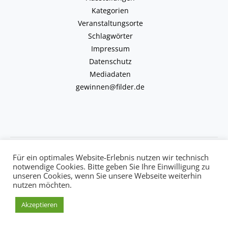
Kategorien
Veranstaltungsorte
Schlagwörter
Impressum
Datenschutz
Mediadaten
gewinnen@filder.de
Copyright © 2026 kulturkalender-filder.de | Powered by kulturkalender-
Für ein optimales Website-Erlebnis nutzen wir technisch
filder.de
notwendige Cookies. Bitte geben Sie Ihre Einwilligung zu
unseren Cookies, wenn Sie unsere Webseite weiterhin
nutzen möchten.
Akzeptieren