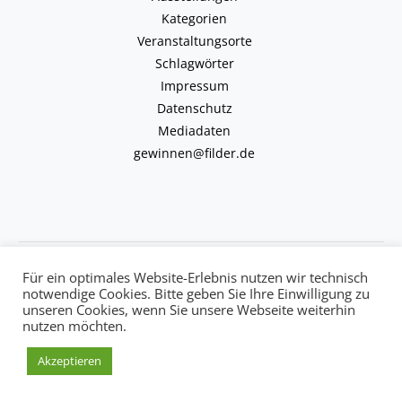
Kategorien
Veranstaltungsorte
Schlagwörter
Impressum
Datenschutz
Mediadaten
gewinnen@filder.de
Copyright © 2026 kulturkalender-filder.de | Powered by kulturkalender-
Für ein optimales Website-Erlebnis nutzen wir technisch
filder.de
notwendige Cookies. Bitte geben Sie Ihre Einwilligung zu
unseren Cookies, wenn Sie unsere Webseite weiterhin
nutzen möchten.
Akzeptieren