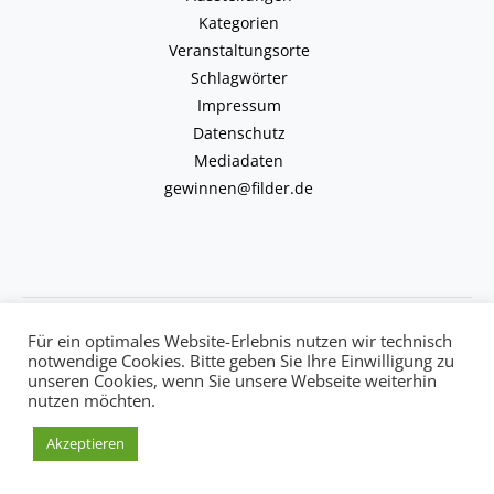
Kategorien
Veranstaltungsorte
Schlagwörter
Impressum
Datenschutz
Mediadaten
gewinnen@filder.de
Copyright © 2026 kulturkalender-filder.de | Powered by kulturkalender-
Für ein optimales Website-Erlebnis nutzen wir technisch
filder.de
notwendige Cookies. Bitte geben Sie Ihre Einwilligung zu
unseren Cookies, wenn Sie unsere Webseite weiterhin
nutzen möchten.
Akzeptieren