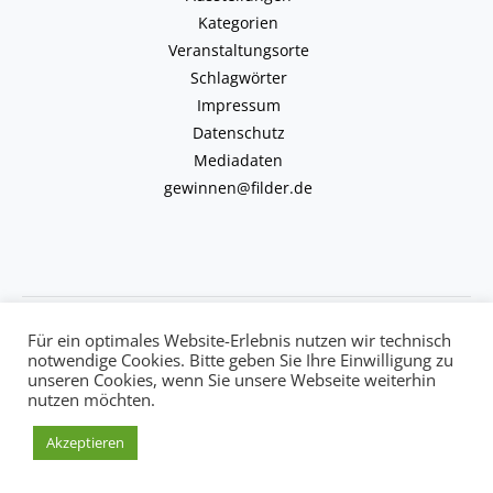
Kategorien
Veranstaltungsorte
Schlagwörter
Impressum
Datenschutz
Mediadaten
gewinnen@filder.de
Copyright © 2026 kulturkalender-filder.de | Powered by kulturkalender-
Für ein optimales Website-Erlebnis nutzen wir technisch
filder.de
notwendige Cookies. Bitte geben Sie Ihre Einwilligung zu
unseren Cookies, wenn Sie unsere Webseite weiterhin
nutzen möchten.
Akzeptieren