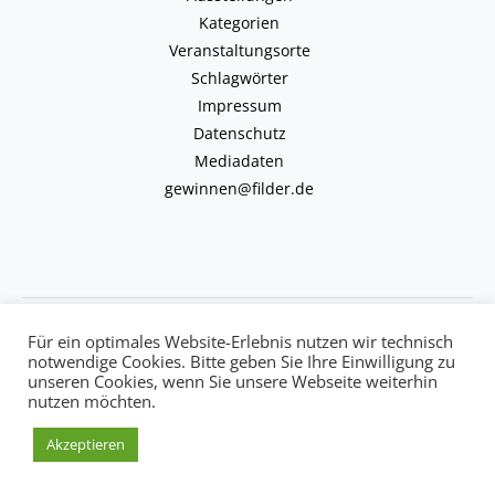
Kategorien
Veranstaltungsorte
Schlagwörter
Impressum
Datenschutz
Mediadaten
gewinnen@filder.de
Copyright © 2026 kulturkalender-filder.de | Powered by kulturkalender-
Für ein optimales Website-Erlebnis nutzen wir technisch
filder.de
notwendige Cookies. Bitte geben Sie Ihre Einwilligung zu
unseren Cookies, wenn Sie unsere Webseite weiterhin
nutzen möchten.
Akzeptieren