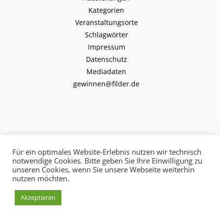
Kategorien
Veranstaltungsorte
Schlagwörter
Impressum
Datenschutz
Mediadaten
gewinnen@filder.de
Copyright © 2026 kulturkalender-filder.de | Powered by kulturkalender-
Für ein optimales Website-Erlebnis nutzen wir technisch
filder.de
notwendige Cookies. Bitte geben Sie Ihre Einwilligung zu
unseren Cookies, wenn Sie unsere Webseite weiterhin
nutzen möchten.
Akzeptieren