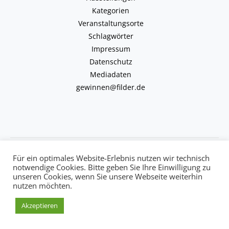
Kategorien
Veranstaltungsorte
Schlagwörter
Impressum
Datenschutz
Mediadaten
gewinnen@filder.de
Copyright © 2026 kulturkalender-filder.de | Powered by kulturkalender-
Für ein optimales Website-Erlebnis nutzen wir technisch
filder.de
notwendige Cookies. Bitte geben Sie Ihre Einwilligung zu
unseren Cookies, wenn Sie unsere Webseite weiterhin
nutzen möchten.
Akzeptieren