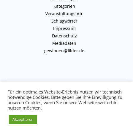
Kategorien
Veranstaltungsorte
Schlagwörter
Impressum
Datenschutz
Mediadaten
gewinnen@filder.de
Copyright © 2026 kulturkalender-filder.de | Powered by kulturkalender-
Für ein optimales Website-Erlebnis nutzen wir technisch
filder.de
notwendige Cookies. Bitte geben Sie Ihre Einwilligung zu
unseren Cookies, wenn Sie unsere Webseite weiterhin
nutzen möchten.
Akzeptieren