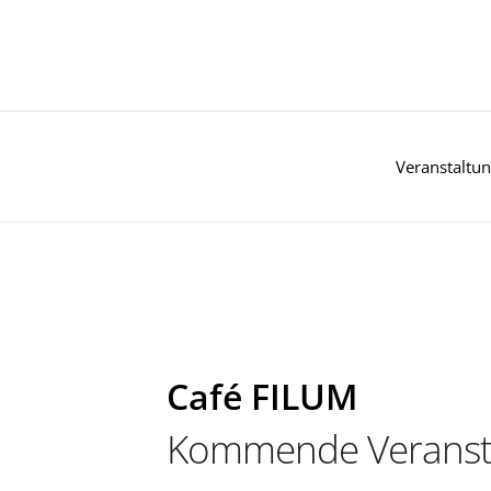
Zum
Inhalt
springen
Veranstaltu
Café FILUM
Kommende Veranst