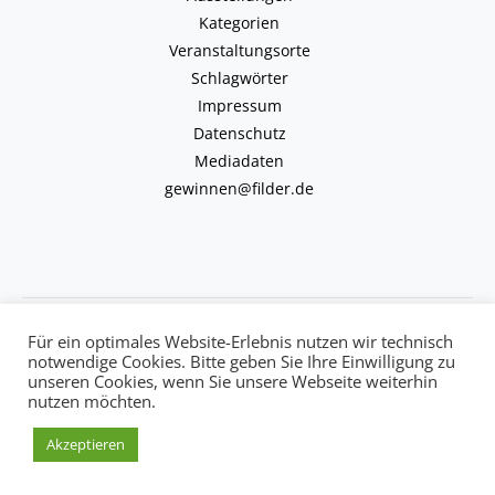
Kategorien
Veranstaltungsorte
Schlagwörter
Impressum
Datenschutz
Mediadaten
gewinnen@filder.de
Copyright © 2026 kulturkalender-filder.de | Powered by kulturkalender-
Für ein optimales Website-Erlebnis nutzen wir technisch
filder.de
notwendige Cookies. Bitte geben Sie Ihre Einwilligung zu
unseren Cookies, wenn Sie unsere Webseite weiterhin
nutzen möchten.
Akzeptieren