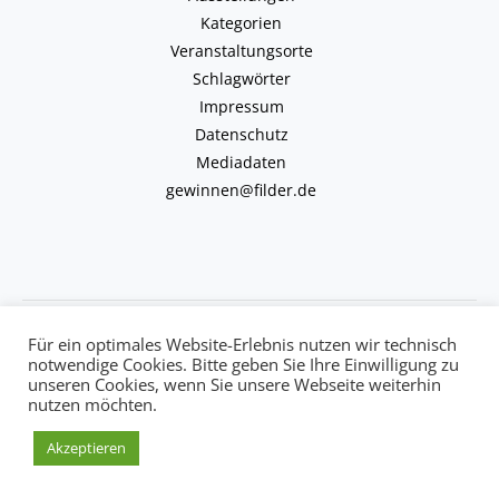
Kategorien
Veranstaltungsorte
Schlagwörter
Impressum
Datenschutz
Mediadaten
gewinnen@filder.de
Copyright © 2026 kulturkalender-filder.de | Powered by kulturkalender-
Für ein optimales Website-Erlebnis nutzen wir technisch
filder.de
notwendige Cookies. Bitte geben Sie Ihre Einwilligung zu
unseren Cookies, wenn Sie unsere Webseite weiterhin
nutzen möchten.
Akzeptieren