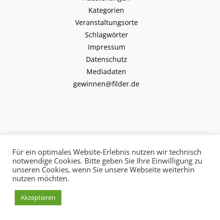
Kategorien
Veranstaltungsorte
Schlagwörter
Impressum
Datenschutz
Mediadaten
gewinnen@filder.de
Copyright © 2026 kulturkalender-filder.de | Powered by kulturkalender-
Für ein optimales Website-Erlebnis nutzen wir technisch
filder.de
notwendige Cookies. Bitte geben Sie Ihre Einwilligung zu
unseren Cookies, wenn Sie unsere Webseite weiterhin
nutzen möchten.
Akzeptieren