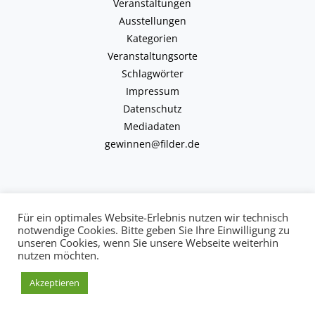
Veranstaltungen
Ausstellungen
Kategorien
Veranstaltungsorte
Schlagwörter
Impressum
Datenschutz
Mediadaten
gewinnen@filder.de
Für ein optimales Website-Erlebnis nutzen wir technisch
notwendige Cookies. Bitte geben Sie Ihre Einwilligung zu
Copyright © 2026 kulturkalender-filder.de | Powered by kulturkalender-
unseren Cookies, wenn Sie unsere Webseite weiterhin
filder.de
nutzen möchten.
Akzeptieren