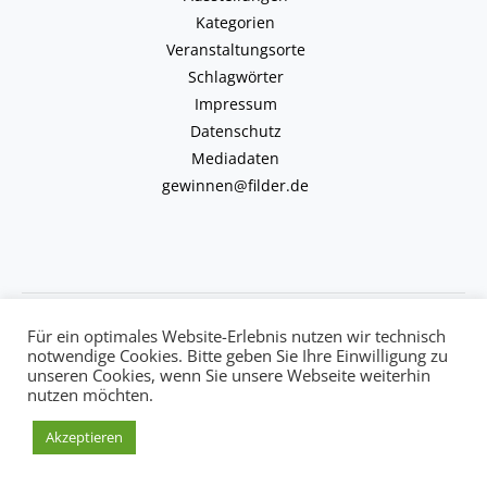
Kategorien
Veranstaltungsorte
Schlagwörter
Impressum
Datenschutz
Mediadaten
gewinnen@filder.de
Copyright © 2026 kulturkalender-filder.de | Powered by kulturkalender-
Für ein optimales Website-Erlebnis nutzen wir technisch
filder.de
notwendige Cookies. Bitte geben Sie Ihre Einwilligung zu
unseren Cookies, wenn Sie unsere Webseite weiterhin
nutzen möchten.
Akzeptieren