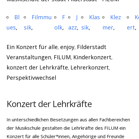
Bl
Filmmu
F
J
Klas
Klez
K
ues
sik
olk
azz
sik
mer
ert
Ein Konzert für alle
enjoy
Filderstadt
,
,
Veranstaltungen
FILUM
Kinderkonzert
,
,
,
konzert der Lehrkräfte
Lehrerkonzert
,
,
Perspektivwechsel
Konzert der Lehrkräfte
In unterschiedlichen Besetzungen aus allen Fachbereichen
der Musikschule gestalten die Lehrkräfte des FILUM ein
Konzert für alle Schüler*innen, Angehörige und Freunde