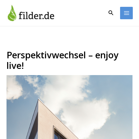
Zum
Inhalt
Suchen
springen
Perspektivwechsel – enjoy
live!