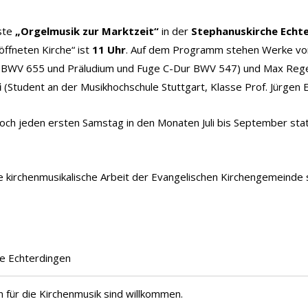
hste
„Orgelmusik zur Marktzeit“
in der
Stephanuskirche Echt
ffneten Kirche“ ist
11 Uhr
. Auf dem Programm stehen Werke von
d“ BWV 655 und Präludium und Fuge C-Dur BWV 547) und Max Reger 
i
(Student an der Musikhochschule Stuttgart, Klasse Prof. Jürgen E
ch jeden ersten Samstag in den Monaten Juli bis September statt. 
r die kirchenmusikalische Arbeit der Evangelischen Kirchengemeinde
e Echterdingen
en für die Kirchenmusik sind willkommen.