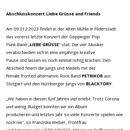
Abschlusskonzert Liebe Grüsse and Friends
Am 09.012.2023 findet in der Alten Mühle in Filderstadt
das vorerst letzte Konzert der Göppinger Pop
Punk Band „
LIEBE GRÜSSE
“ stat. Die vier Musiker
verabschieden sich in eine einjährige kreatve
Pause und lassen es noch einmal richtg krachen. Den
Abschied feiern die Jungs und Mädels mit der
female fronted alternative Rock Band
PETRIKOR
aus
Stutgart und den Nürnberger Jungs von
BLACKTORY
.
„Wir haben in diesen fünf Jahren viel erlebt: Trotz Corona
und wenig Budget konnten wir ein Album
produzieren und letztes Jahr so viele Konzerte spielen wie
noch nie“, so Franziska Weber, Frontfrau
und Sängerin von LIEBE GRÜSSE. Mit neuen Einflüssen und