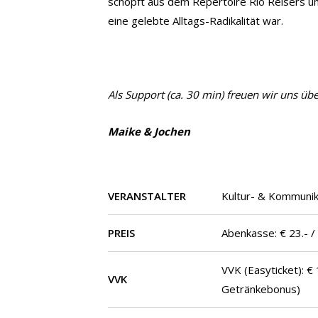
schöpft aus dem Repertoire Rio Reisers und
eine gelebte Alltags-Radikalität war.
Als Support (ca. 30 min) freuen wir uns üb
Maike & Jochen
VERANSTALTER
Kultur- & Kommuni
PREIS
Abenkasse: € 23.- /
VVK (Easyticket): € 
VVK
Getränkebonus)