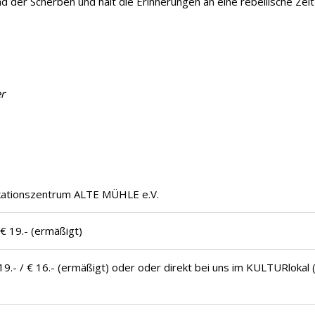
 der Scherben und hält die Erinnerungen an eine rebellische Zeit 
er
kationszentrum ALTE MÜHLE e.V.
 € 19.- (ermäßigt)
19.- / € 16.- (ermäßigt) oder oder direkt bei uns im KULTURlokal (