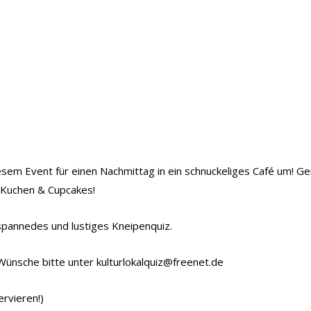
esem Event für einen Nachmittag in ein schnuckeliges Café um! G
 Kuchen & Cupcakes!
spannedes und lustiges Kneipenquiz.
ünsche bitte unter kulturlokalquiz@freenet.de
ervieren!)