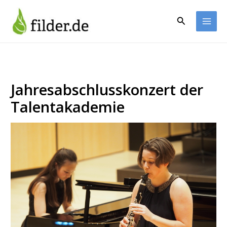
Zum
Inhalt
Suchen
springen
Jahresabschlusskonzert der
Talentakademie