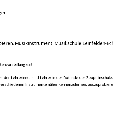
gen
bieren
Musikinstrument
Musikschule Leinfelden-Ec
,
,
tenvorstellung ein!
rt der Lehrerinnen und Lehrer in der Rotunde der Zeppelinschule.
verschiedenen Instrumente näher kennenzulernen, auszuprobieren u