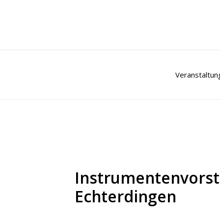
Zum
Inhalt
springen
Veranstaltun
Instrumentenvorste
Echterdingen