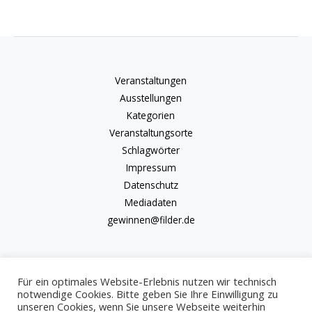
Veranstaltungen
Ausstellungen
Kategorien
Veranstaltungsorte
Schlagwörter
Impressum
Datenschutz
Mediadaten
gewinnen@filder.de
Für ein optimales Website-Erlebnis nutzen wir technisch
notwendige Cookies. Bitte geben Sie Ihre Einwilligung zu
unseren Cookies, wenn Sie unsere Webseite weiterhin
Copyright © 2026 kulturkalender-filder.de | Powered by kulturkalender-