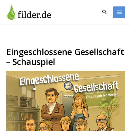
Zum
Inhalt
Suchen
springen
Eingeschlossene Gesellschaft
– Schauspiel