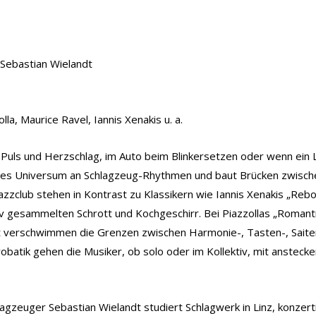
 Sebastian Wielandt
a, Maurice Ravel, Iannis Xenakis u. a.
 mit Puls und Herzschlag, im Auto beim Blinkersetzen oder wenn e
hes Universum an Schlagzeug-Rhythmen und baut Brücken zwischen
zclub stehen in Kontrast zu Klassikern wie Iannis Xenakis „Rebo
v gesam­melten Schrott und Kochgeschirr. Bei Piazzollas „Romant
rt verschwimmen die Grenzen zwischen Harmonie-, Tasten-, Saite
obatik gehen die Musiker, ob solo oder im Kollektiv, mit ansteck
gzeuger Sebastian Wielandt studiert Schlagwerk in Linz, konzerti